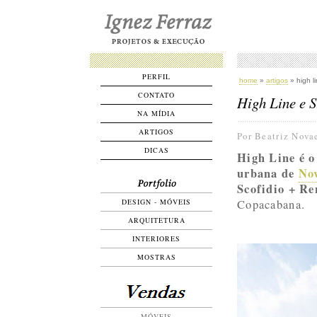
PERFIL
home
»
artigos
» high l
CONTATO
High Line e 
NA MÍDIA
ARTIGOS
Por Beatriz Nova
DICAS
High Line é o
urbana de
No
Scofidio + Re
DESIGN - MÓVEIS
Copacabana.
ARQUITETURA
INTERIORES
MOSTRAS
MÓVEIS