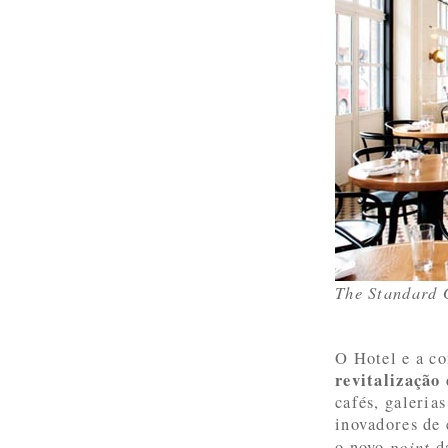
The Standard 
O Hotel e a c
revitalização
cafés, galeria
inovadores de 
point
o novo
da