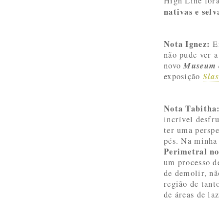
High Line fo
nativas e selv
Nota Ignez:
Er
não pude ver a
Museum 
novo
Slas
exposição
Nota Tabitha
incrível desfr
ter uma perspe
pés. Na minha 
Perimetral no
um processo de
de demolir, nã
região de tant
de áreas de la