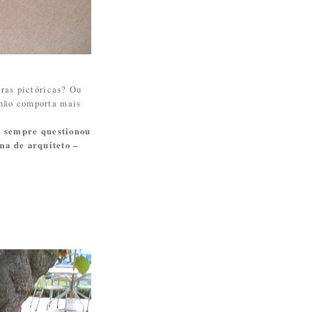
uras pictóricas? Ou
 não comporta mais
e sempre questionou
ma de arquiteto –