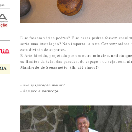
ução
E se fossem várias pedras? E se essas pedras fossem escult
seria uma instalação? Não importa: a Arte Contemporânea
esta divisão de suportes.
É Arte híbrida, projetada por um outro
mineiro, artista qu
os limites
da tela, das paredes, do espaço : ou seja, com
al
Manfredo de Souzanetto
. (Ih, até rimou!)
- Sua
inspiração
maior?
-
Sempre a natureza.