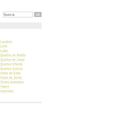
Lavabos
Lofts
Lojas
Quartos de Bebês
Quartos de Casal
Quartos Infantis
Quartos Juvenis
Salas de Estar
Salas de Jantar
Textos Ilustrados
Triplex
Varandas