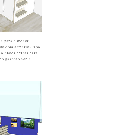
xa para o menor,
ado com armários tipo
colchões extras para
 no gavetão sob a