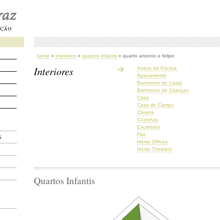
home
»
interiores
»
quartos infantis
» quarto antonio e felipe
Interiores
Anexo da Piscina
Apartamento
Banheiros de Casal
Banheiros de Crianças
Casa
Casa de Campo
Closets
Cozinhas
Escritórios
Flat
S
Home Offices
Home Theaters
Quartos Infantis