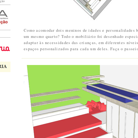
ução
Como acomodar dois meninos de idades e personalidades b
um mesmo quarto? Todo o mobiliário foi desenhado especi
adaptar às necessidades das crianças, em diferentes nívei
espaços personalizados para cada um deles. Faça o passei