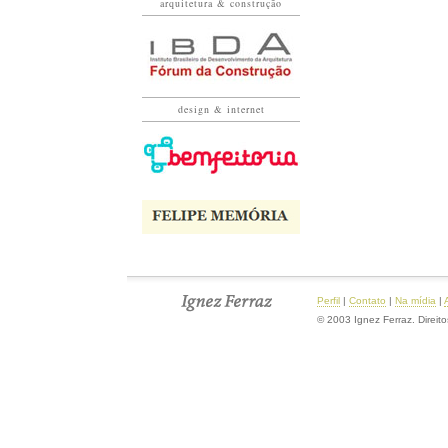
arquitetura & construção
design & internet
Perfil
|
Contato
|
Na mídia
|
© 2003 Ignez Ferraz. Direit