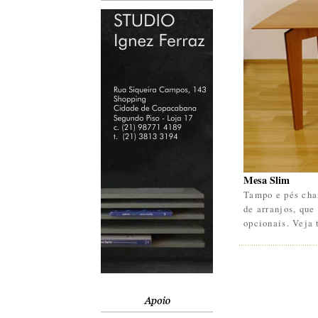
Mesa Slim
Tampo e pés chan
de arranjos, que
opcionais. Veja